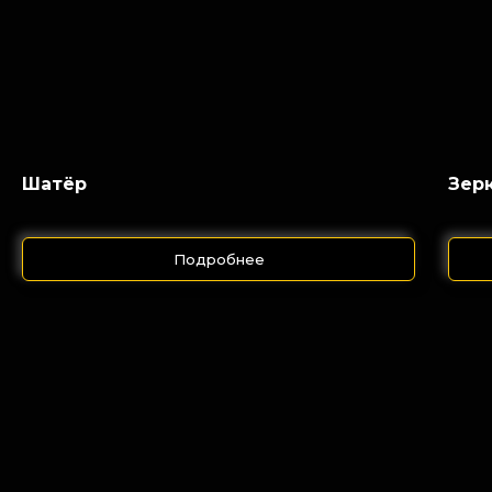
Шатёр
Зер
Подробнее