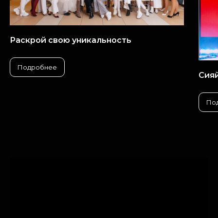
Раскрой свою уникальность
Подробнее
Сияй
По