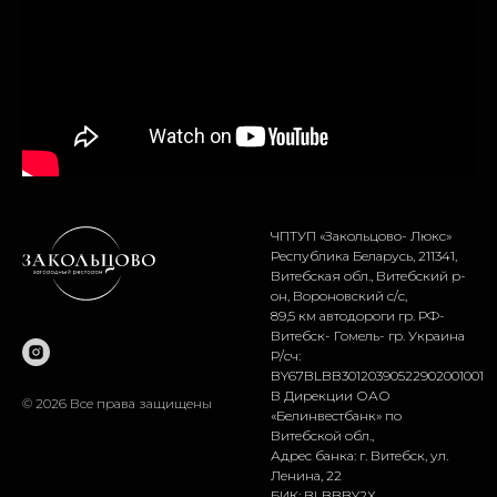
ЧПТУП «Закольцово- Люкс»
Республика Беларусь, 211341,
Витебская обл., Витебский р-
он, Вороновский с/с,
89,5 км автодороги гр. РФ-
Витебск- Гомель- гр. Украина
Р/сч:
BY67BLBB30120390522902001001
В Дирекции ОАО
© 2026 Все права защищены
«Белинвестбанк» по
Витебской обл.,
Адрес банка: г. Витебск, ул.
Ленина, 22
БИК: BLBBBY2X