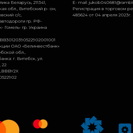
ика Беларусь, 211341,
E- mail:
jukob040681@ramble
ая обл., Витебский р- он,
Регистрация в торговом р
вский с/с,
485624 от 04 апреля 2023г.
 автодороги гр. РФ-
- Гомель- гр. Украина
BB30120390522902001001
кции ОАО «Белинвестбанк»
бской обл.,
анка: г. Витебск, ул.
 22
LBBBY2X
0522902