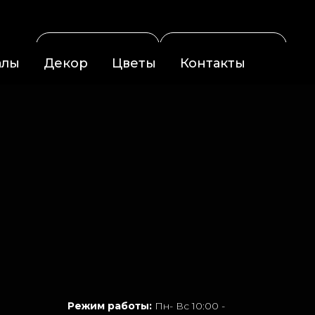
hello@monomo.com
8 029 73 73 173
8 044 721-77-77
алы
Декор
Цветы
Контакты
Режим работы:
Пн- Вс 10:00 -