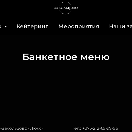
ю
Кейтеринг
Мероприятия
Наши з
Банкетное меню
«Закольцово- Люкс»
Тел.:
+375-212-69-99-96