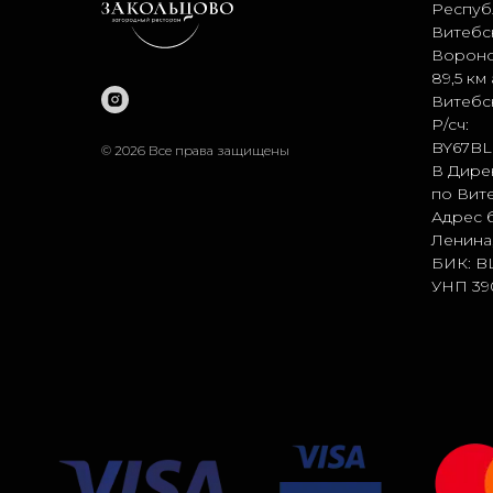
Республ
Витебск
Вороно
89,5 км
Витебск
Р/сч:
BY67BL
© 2026 Все права защищены
В Дире
по Вите
Адрес б
Ленина,
БИК: B
УНП 39