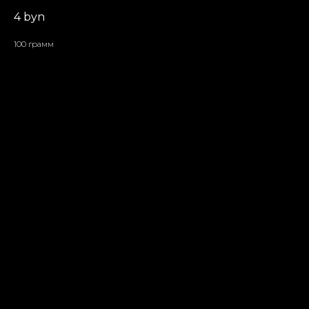
4
byn
100 грамм