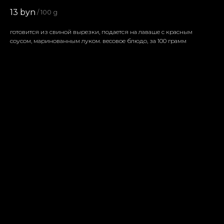
13
byn
/
100 g
готовится из свиной вырезки, подается на лаваше с красным
соусом, маринованным луком. весовое блюдо, за 100 грамм